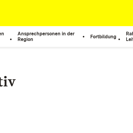
en
Ansprechpersonen in der
Ra
Fortbildung
Region
Le
tiv