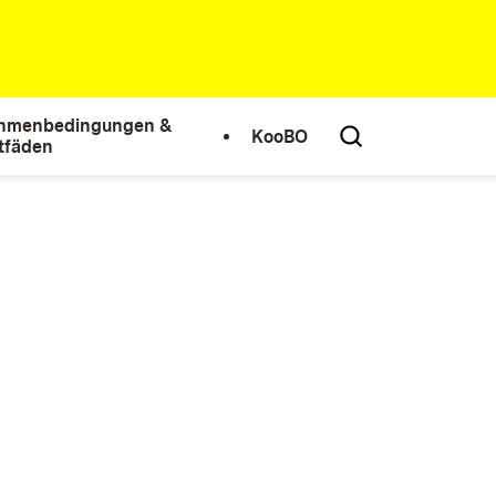
hmenbedingungen &
KooBO
itfäden