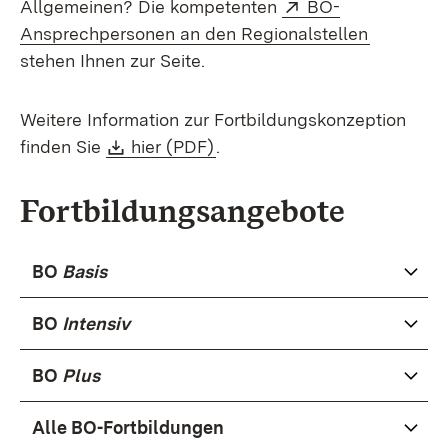
Extern:
Allgemeinen? Die kompetenten
BO-
(Öffnet i
Ansprechpersonen an den Regionalstellen
stehen Ihnen zur Seite.
Weitere Information zur Fortbildungskonzeption
Download:
(Öffnet in neuem Fenster)
finden Sie
hier (PDF)
.
Fortbildungsangebote
BO
Basis
BO
Intensiv
BO
Plus
Alle BO-Fortbildungen