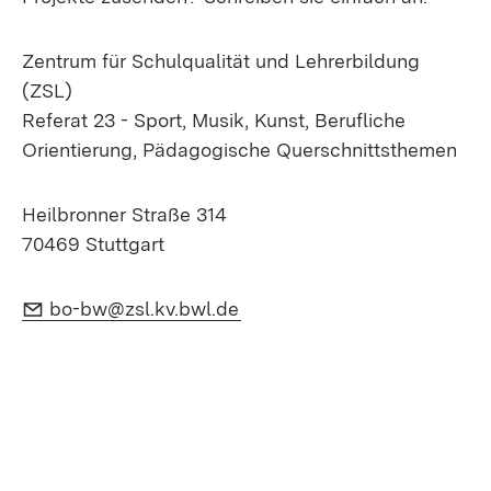
Zentrum für Schulqualität und Lehrerbildung
(ZSL)
Referat 23 - Sport, Musik, Kunst, Berufliche
Orientierung, Pädagogische Querschnittsthemen
Heilbronner Straße 314
70469 Stuttgart
E-Mail:
(Öffnet in neuem Fenster)
bo-bw@zsl.kv.bwl.de