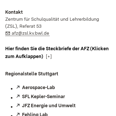
Kontakt
Zentrum für Schulqualität und Lehrerbildung
(ZSL), Referat 53
E-Mail:
(Öffnet in neuem Fenster)
afz@zsl.kv.bwl.de
Hier finden Sie die Steckbriefe der AFZ (Klicken
zum Aufklappen)
[+]
Regionalstelle Stuttgart
Extern:
Aerospace-Lab
(Öffnet in neuem Fenster)
Extern:
SFL Kepler-Seminar
(Öffnet in neuem Fenst
Extern:
JFZ Energie und Umwelt
(Öffnet in neuem 
Extern:
Fehling Lab
(Öffnet in neuem Fenster)