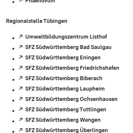
Extern:
Phaenovum
(Öffnet in neuem Fenster)
Regionalstelle Tübingen
Extern:
Umweltbildungszentrum Listhof
(Öffnet in
Extern:
SFZ Südwürttemberg Bad Saulgau
(Öffnet 
Extern:
SFZ Südwürttemberg Eningen
(Öffnet in n
Extern:
SFZ Südwürttemberg Friedrichshafen
(Öffn
Extern:
SFZ Südwürttemberg Biberach
(Öffnet in 
Extern:
SFZ Südwürttemberg Laupheim
(Öffnet in
Extern:
SFZ Südwürttemberg Ochsenhausen
(Öffn
Extern:
SFZ Südwürttemberg Tuttlingen
(Öffnet in
Extern:
SFZ Südwürttemberg Wangen
(Öffnet in n
Extern:
SFZ Südwürttemberg Überlingen
(Öffnet i