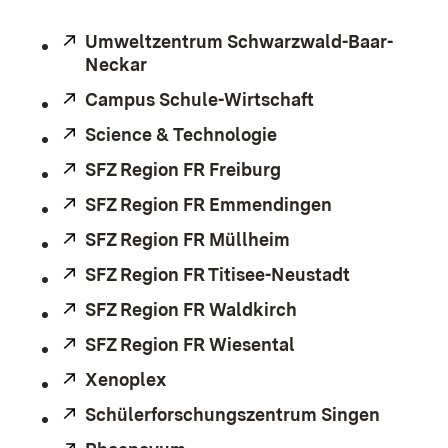
Extern:
Umweltzentrum Schwarzwald-Baar-
Neckar
(Öffnet in neuem Fenster)
Extern:
Campus Schule-Wirtschaft
(Öffnet in neue
Extern:
Science & Technologie
(Öffnet in neuem Fe
Extern:
SFZ Region FR Freiburg
(Öffnet in neuem Fe
Extern:
SFZ Region FR Emmendingen
(Öffnet in ne
Extern:
SFZ Region FR Müllheim
(Öffnet in neuem F
Extern:
SFZ Region FR Titisee-Neustadt
(Öffnet in 
Extern:
SFZ Region FR Waldkirch
(Öffnet in neuem 
Extern:
SFZ Region FR Wiesental
(Öffnet in neuem 
Extern:
Xenoplex
(Öffnet in neuem Fenster)
Extern:
Schülerforschungszentrum Singen
(Öffnet